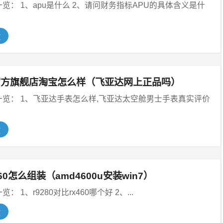
u是什么 2、请问财务指标APU的具体含义是什
文
官方旗舰店淘宝怎么样（飞亚达网上正品吗）
览： 1、飞亚达手表怎么样,飞亚达太空舱男士手表真实评价
文
460怎么组装（amd4600u安装win7）
本文目录一览： 1、r9280对比rx460哪个好 2、...
文